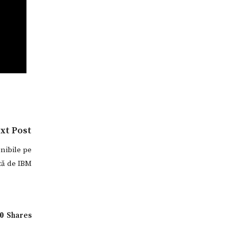
xt Post
onibile pe
tă de IBM
0
Shares