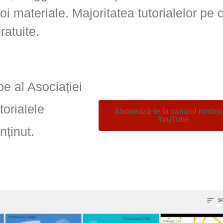
oi materiale. Majoritatea tutorialelor pe 
ratuite.
e al Asociației
orialele
Abonează-te la canalul nostru
YouTube
nținut.