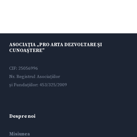
ASOCIAŢIA „PRO ARTA DEZVOLTARE ŞI
CUNOAŞTERE”
CIF: 25056996
Nr. Registrul Asociațiilor
și Fundațiilor: 453/325/2009
Despre noi
Misiunea