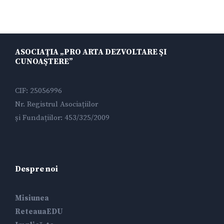
ASOCIAŢIA „PRO ARTA DEZVOLTARE ŞI
CUNOAŞTERE”
CIF: 25056996
Nr. Registrul Asociațiilor
și Fundațiilor: 453/325/2009
Despre noi
Misiunea
ReteauaEDU