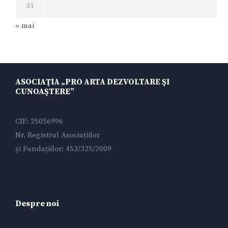
31
« mai
ASOCIAŢIA „PRO ARTA DEZVOLTARE ŞI
CUNOAŞTERE”
CIF: 25056996
Nr. Registrul Asociațiilor
și Fundațiilor: 453/325/2009
Despre noi