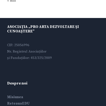
« mai
ASOCIAŢIA „PRO ARTA DEZVOLTARE ŞI
CUNOAŞTERE”
CIF: 25056996
Nr. Registrul Asociațiilor
și Fundațiilor: 453/325/2009
Despre noi
Misiunea
ReteauaEDU