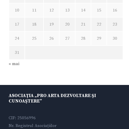
10
11
12
13
14
15
16
17
18
19
20
21
22
23
24
25
26
27
28
29
30
31
« mai
ASOCIAŢIA „PRO ARTA DEZVOLTARE ŞI
CUNOAŞTERE”
CIF: 25056996
Nr. Registrul Asociațiilor