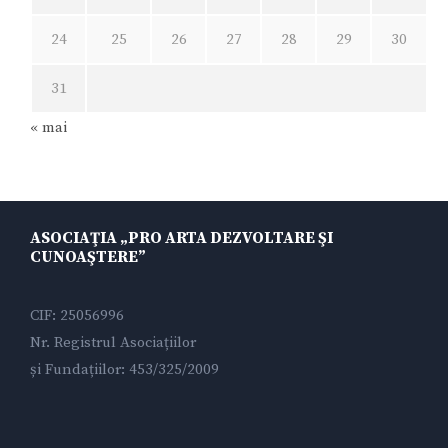
24
25
26
27
28
29
30
31
« mai
ASOCIAŢIA „PRO ARTA DEZVOLTARE ŞI
CUNOAŞTERE”
CIF: 25056996
Nr. Registrul Asociațiilor
și Fundațiilor: 453/325/2009