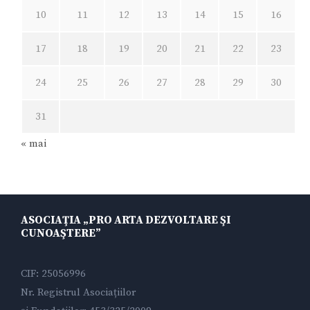
10
11
12
13
14
15
16
17
18
19
20
21
22
23
24
25
26
27
28
29
30
31
« mai
ASOCIAŢIA „PRO ARTA DEZVOLTARE ŞI
CUNOAŞTERE”
CIF: 25056996
Nr. Registrul Asociațiilor