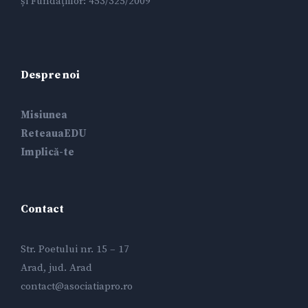
și Fundațiilor: 453/325/2009
Despre noi
Misiunea
ReteauaEDU
Implică-te
Contact
Str. Poetului nr. 15 – 17
Arad, jud. Arad
contact@asociatiapro.ro