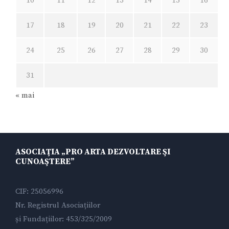
10
11
12
13
14
15
16
17
18
19
20
21
22
23
24
25
26
27
28
29
30
31
« mai
ASOCIAŢIA „PRO ARTA DEZVOLTARE ŞI
CUNOAŞTERE”
CIF: 25056996
Nr. Registrul Asociațiilor
și Fundațiilor: 453/325/2009